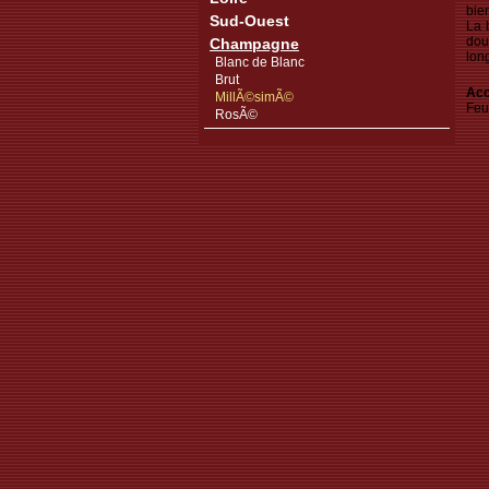
bie
Sud-Ouest
La 
dou
Champagne
lon
Blanc de Blanc
Brut
Acc
MillÃ©simÃ©
Feu
RosÃ©