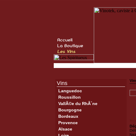
Vin
Vins
Languedoc
Roussillon
VallÃ©e du RhÃ´ne
Bourgogne
Bordeaux
En 
Provence
Dég
Alsace
Déli
Nez
Loire