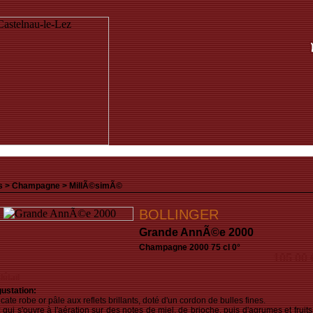
s >
Champagne
>
MillÃ©simÃ©
BOLLINGER
Grande AnnÃ©e 2000
Champagne 2000 75 cl 0°
105.00
détail
ustation:
cate robe or pâle aux reflets brillants, doté d'un cordon de bulles fines.
 qui s'ouvre à l'aération sur des notes de miel, de brioche, puis d'agrumes et fruits