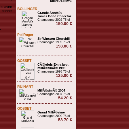
MillÃ©simÃ©
ais avec
BOLLINGER
e bonne
Grande AnnÃ©e
James Bond Collector
Champagne 2002 75 cl
150.00 €
.
Pol Roger
Sir Winston Churchill
Champagne 1999 75 cl
198.00 €
GOSSET
CÃ©lebris Extra brut
millÃ©simÃ© 1998
Champagne 1998 75 cl
125.00 €
RUINART
MillÃ©simÃ© 2004
Champagne 2004 75 cl
54.20 €
GOSSET
Grand MillÃ©sime
Champagne 2000 75 cl
53.70 €