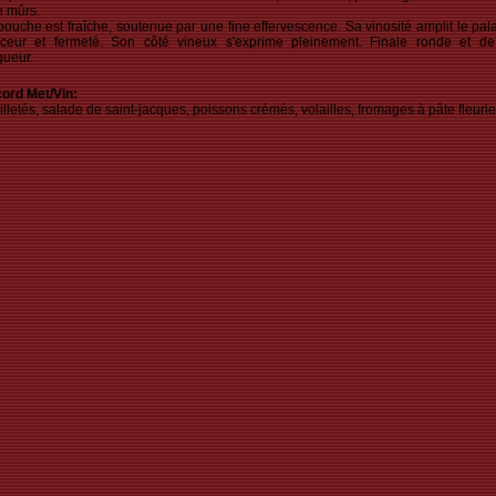
n mûrs.
bouche est fraîche, soutenue par une fine effervescence. Sa vinosité amplit le pal
ceur et fermeté. Son côté vineux s'exprime pleinement. Finale ronde et d
gueur.
ord Met/Vin:
illetés, salade de saint-jacques, poissons crémés, volailles, fromages à pâte fleurie