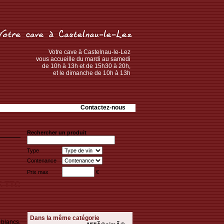
Votre cave à Castelnau-le-Lez
vous accueille du mardi au samedi
de 10h à 13h et de 15h30 à 20h,
et le dimanche de 10h à 13h
Contactez-nous
Rechercher un produit
Type
Contenance
Prix max
€
 € TTC
Dans la même catégorie
 blancs,