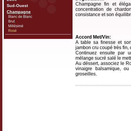
Champagne fin et élégan
Sud-Ouest
concentration de chardon
Champagne
consistance et son équilibre
Blanc de Blanc
Brut
Millésimé
Rosé
Accord Met/Vin:
A table sa finesse et so
jambon cru coupé très fin, 
Continuez ensuite par u
mélange sucré salé le mett
Au déssert, associez le Ro
vinaigre balsamique, o
groseilles.