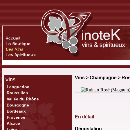
Vins >
Champagne
>
Ro
Vins
Languedoc
Roussillon
Vallée du Rhône
Bourgogne
Bordeaux
En détail
Provence
Alsace
Dégustation:
Loire