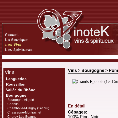
Vins >
Bourgogne
>
Pom
Vins
Languedoc
Roussillon
Vallée du Rhône
Bourgogne
Bourgogne Aligoté
Chablis
En détail
Chambolle-Musigny (1er cru)
Cépages:
Chassagne-Montrachet
100% Pinot Noir
Chorey-Lès-Beaune