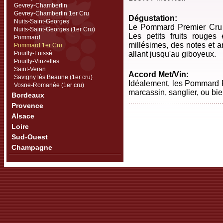
Gevrey-Chambertin
Gevrey-Chambertin 1er Cru
Dégustation:
Nuits-Saint-Georges
Le Pommard Premier Cru e
Nuits-Saint-Georges (1er Cru)
Les petits fruits rouges
Pommard
millésimes, des notes et a
Pommard 1er Cru
Pouilly-Fuissé
allant jusqu'au giboyeux.
Pouilly-Vinzelles
Saint-Veran
Accord Met/Vin:
Savigny lès Beaune (1er cru)
Idéalement, les Pommard Pr
Vosne-Romanée (1er cru)
marcassin, sanglier, ou bi
Bordeaux
Provence
Alsace
Loire
Sud-Ouest
Champagne